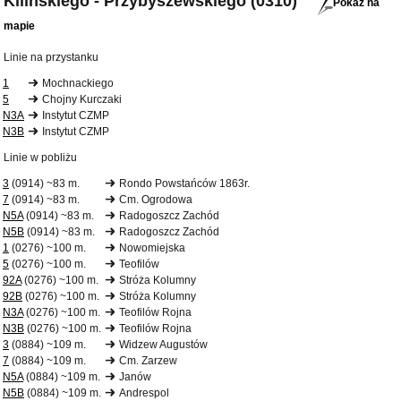
Kilińskiego - Przybyszewskiego (0310)
Pokaż na
mapie
Linie na przystanku
1
Mochnackiego
5
Chojny Kurczaki
N3A
Instytut CZMP
N3B
Instytut CZMP
Linie w pobliżu
3
(0914) ~83 m.
Rondo Powstańców 1863r.
7
(0914) ~83 m.
Cm. Ogrodowa
N5A
(0914) ~83 m.
Radogoszcz Zachód
N5B
(0914) ~83 m.
Radogoszcz Zachód
1
(0276) ~100 m.
Nowomiejska
5
(0276) ~100 m.
Teofilów
92A
(0276) ~100 m.
Stróża Kolumny
92B
(0276) ~100 m.
Stróża Kolumny
N3A
(0276) ~100 m.
Teofilów Rojna
N3B
(0276) ~100 m.
Teofilów Rojna
3
(0884) ~109 m.
Widzew Augustów
7
(0884) ~109 m.
Cm. Zarzew
N5A
(0884) ~109 m.
Janów
N5B
(0884) ~109 m.
Andrespol