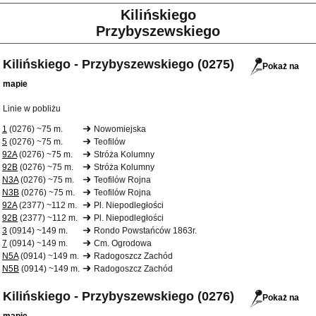
Kilińskiego
Przybyszewskiego
Kilińskiego - Przybyszewskiego (0275)
Pokaż na
mapie
Linie w pobliżu
1
(0276) ~75 m.
Nowomiejska
5
(0276) ~75 m.
Teofilów
92A
(0276) ~75 m.
Stróża Kolumny
92B
(0276) ~75 m.
Stróża Kolumny
N3A
(0276) ~75 m.
Teofilów Rojna
N3B
(0276) ~75 m.
Teofilów Rojna
92A
(2377) ~112 m.
Pl. Niepodległości
92B
(2377) ~112 m.
Pl. Niepodległości
3
(0914) ~149 m.
Rondo Powstańców 1863r.
7
(0914) ~149 m.
Cm. Ogrodowa
N5A
(0914) ~149 m.
Radogoszcz Zachód
N5B
(0914) ~149 m.
Radogoszcz Zachód
Kilińskiego - Przybyszewskiego (0276)
Pokaż na