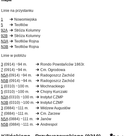
mapie
Linie na przystanku
1
Nowomiejska
5
Teofilów
92A
Stróża Kolumny
92B
Stróża Kolumny
N3A
Teofilów Rojna
N3B
Teofilów Rojna
Linie w pobliżu
3
(0914) ~94 m.
Rondo Powstańców 1863r.
7
(0914) ~94 m.
Cm. Ogrodowa
N5A
(0914) ~94 m.
Radogoszcz Zachód
N5B
(0914) ~94 m.
Radogoszcz Zachód
1
(0310) ~100 m.
Mochnackiego
5
(0310) ~100 m.
Chojny Kurczaki
N3A
(0310) ~100 m.
Instytut CZMP
N3B
(0310) ~100 m.
Instytut CZMP
3
(0884) ~111 m.
Widzew Augustów
7
(0884) ~111 m.
Cm. Zarzew
N5A
(0884) ~111 m.
Janów
N5B
(0884) ~111 m.
Andrespol