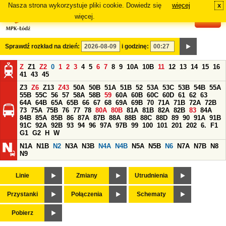
Nasza strona wykorzystuje pliki cookie. Dowiedz się
więcej
x
#
więcej.
Sprawdź rozkład na dzień:
i godzinę:
Z
Z1
Z2
0
1
2
3
4
5
6
7
8
9
10A
10B
11
12
13
14
15
16
41
43
45
Z3
Z6
Z13
Z43
50A
50B
51A
51B
52
53A
53C
53B
54B
55A
55B
55C
56
57
58A
58B
59
60A
60B
60C
60D
61
62
63
64A
64B
65A
65B
66
67
68
69A
69B
70
71A
71B
72A
72B
73
75A
75B
76
77
78
80A
80B
81A
81B
82A
82B
83
84A
84B
85A
85B
86
87A
87B
88A
88B
88C
88D
89
90
91A
91B
91C
92A
92B
93
94
96
97A
97B
99
100
101
201
202
6.
F1
G1
G2
H
W
N1A
N1B
N2
N3A
N3B
N4A
N4B
N5A
N5B
N6
N7A
N7B
N8
N9
Linie
Zmiany
Utrudnienia
Przystanki
Połączenia
Schematy
Pobierz