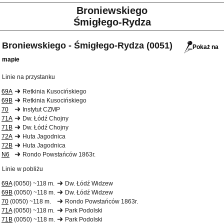
Broniewskiego
Śmigłego-Rydza
Broniewskiego - Śmigłego-Rydza (0051)
Pokaż na
mapie
Linie na przystanku
69A
Retkinia Kusocińskiego
69B
Retkinia Kusocińskiego
70
Instytut CZMP
71A
Dw. Łódź Chojny
71B
Dw. Łódź Chojny
72A
Huta Jagodnica
72B
Huta Jagodnica
N6
Rondo Powstańców 1863r.
Linie w pobliżu
69A
(0050) ~118 m.
Dw. Łódź Widzew
69B
(0050) ~118 m.
Dw. Łódź Widzew
70
(0050) ~118 m.
Rondo Powstańców 1863r.
71A
(0050) ~118 m.
Park Podolski
71B
(0050) ~118 m.
Park Podolski