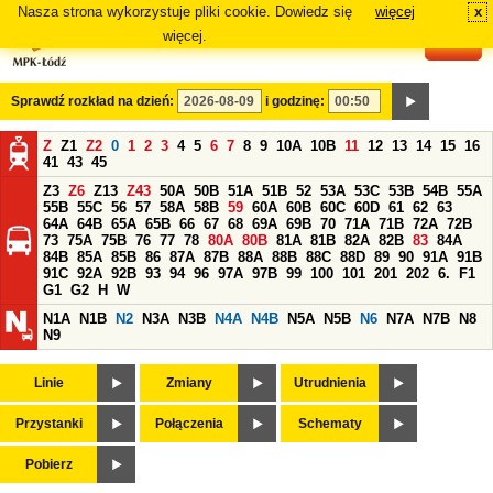
Nasza strona wykorzystuje pliki cookie. Dowiedz się
więcej
x
#
więcej.
Sprawdź rozkład na dzień:
i godzinę:
Z
Z1
Z2
0
1
2
3
4
5
6
7
8
9
10A
10B
11
12
13
14
15
16
41
43
45
Z3
Z6
Z13
Z43
50A
50B
51A
51B
52
53A
53C
53B
54B
55A
55B
55C
56
57
58A
58B
59
60A
60B
60C
60D
61
62
63
64A
64B
65A
65B
66
67
68
69A
69B
70
71A
71B
72A
72B
73
75A
75B
76
77
78
80A
80B
81A
81B
82A
82B
83
84A
84B
85A
85B
86
87A
87B
88A
88B
88C
88D
89
90
91A
91B
91C
92A
92B
93
94
96
97A
97B
99
100
101
201
202
6.
F1
G1
G2
H
W
N1A
N1B
N2
N3A
N3B
N4A
N4B
N5A
N5B
N6
N7A
N7B
N8
N9
Linie
Zmiany
Utrudnienia
Przystanki
Połączenia
Schematy
Pobierz