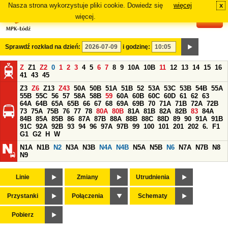
Nasza strona wykorzystuje pliki cookie. Dowiedz się
więcej
x
#
więcej.
Sprawdź rozkład na dzień:
i godzinę:
Z
Z1
Z2
0
1
2
3
4
5
6
7
8
9
10A
10B
11
12
13
14
15
16
41
43
45
Z3
Z6
Z13
Z43
50A
50B
51A
51B
52
53A
53C
53B
54B
55A
55B
55C
56
57
58A
58B
59
60A
60B
60C
60D
61
62
63
64A
64B
65A
65B
66
67
68
69A
69B
70
71A
71B
72A
72B
73
75A
75B
76
77
78
80A
80B
81A
81B
82A
82B
83
84A
84B
85A
85B
86
87A
87B
88A
88B
88C
88D
89
90
91A
91B
91C
92A
92B
93
94
96
97A
97B
99
100
101
201
202
6.
F1
G1
G2
H
W
N1A
N1B
N2
N3A
N3B
N4A
N4B
N5A
N5B
N6
N7A
N7B
N8
N9
Linie
Zmiany
Utrudnienia
Przystanki
Połączenia
Schematy
Pobierz