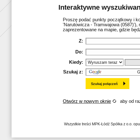
Interaktywne wyszukiwani
Proszę podać punkty początkowy i ko
'Narutowicza - Tramwajowa (0587)'), 
zaprezentowane na mapie, gdzie będz
Z:
Do:
Kiedy:
Szukaj z:
Otwórz w nowym oknie
aby od raz
Wszystkie treści MPK-Łódź Spółka z o.o. op