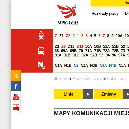
Na
Rozkłady jazdy
Dl
Z
Z1
Z2
0
1
2
3
4
5
6
7
8
9
10A
1
Z3
Z6
Z13
Z43
50A
50B
51A
51B
52
68
69A
69B
70
71A
71B
72A
72B
73
91A
91B
91C
92A
92B
93
94
96
97A
N1A
N1B
N2
N3A
N3B
N4A
N4B
N5A
Start
Rozkłady jazdy
Połączenia
Linie
Zmiany
MAPY KOMUNIKACJI MIEJ