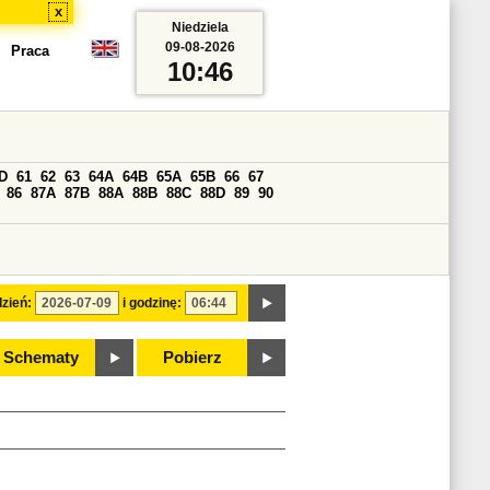
x
Niedziela
09-08-2026
Praca
10:46
D
61
62
63
64A
64B
65A
65B
66
67
86
87A
87B
88A
88B
88C
88D
89
90
zień:
i godzinę:
Schematy
Pobierz