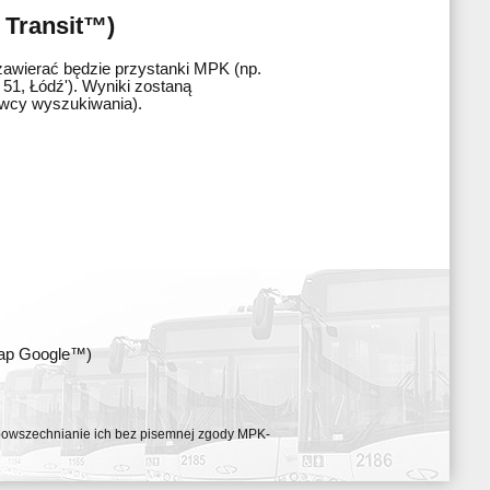
 Transit™)
zawierać będzie przystanki MPK (np.
51, Łódź'). Wyniki zostaną
awcy wyszukiwania).
map Google™)
ozpowszechnianie ich bez pisemnej zgody MPK-