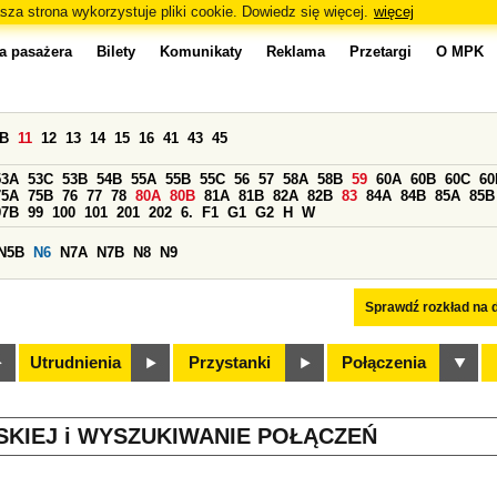
sza strona wykorzystuje pliki cookie. Dowiedz się więcej.
więcej
a pasażera
Bilety
Komunikaty
Reklama
Przetargi
O MPK
0B
11
12
13
14
15
16
41
43
45
53A
53C
53B
54B
55A
55B
55C
56
57
58A
58B
59
60A
60B
60C
60
75A
75B
76
77
78
80A
80B
81A
81B
82A
82B
83
84A
84B
85A
85B
97B
99
100
101
201
202
6.
F1
G1
G2
H
W
N5B
N6
N7A
N7B
N8
N9
Sprawdź rozkład na d
Utrudnienia
Przystanki
Połączenia
SKIEJ i WYSZUKIWANIE POŁĄCZEŃ