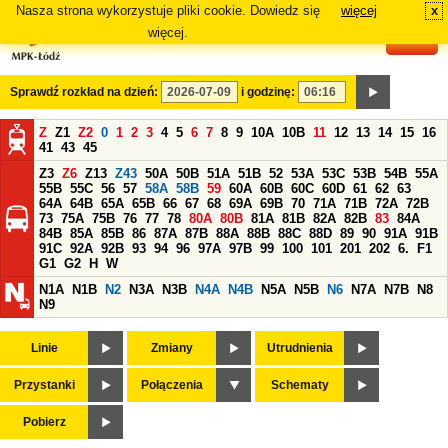
Nasza strona wykorzystuje pliki cookie. Dowiedz się
więcej
x
#
więcej.
Sprawdź rozkład na dzień:
i godzinę:
Z
Z1
Z2
0
1
2
3
4
5
6
7
8
9
10A
10B
11
12
13
14
15
16
41
43
45
Z3
Z6
Z13
Z43
50A
50B
51A
51B
52
53A
53C
53B
54B
55A
55B
55C
56
57
58A
58B
59
60A
60B
60C
60D
61
62
63
64A
64B
65A
65B
66
67
68
69A
69B
70
71A
71B
72A
72B
73
75A
75B
76
77
78
80A
80B
81A
81B
82A
82B
83
84A
84B
85A
85B
86
87A
87B
88A
88B
88C
88D
89
90
91A
91B
91C
92A
92B
93
94
96
97A
97B
99
100
101
201
202
6.
F1
G1
G2
H
W
N1A
N1B
N2
N3A
N3B
N4A
N4B
N5A
N5B
N6
N7A
N7B
N8
N9
Linie
Zmiany
Utrudnienia
Przystanki
Połączenia
Schematy
Pobierz