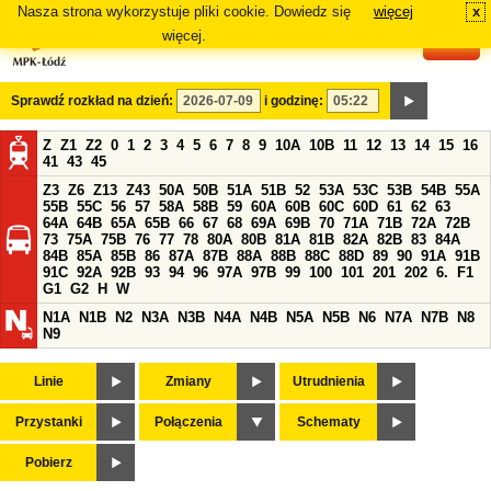
Nasza strona wykorzystuje pliki cookie. Dowiedz się
więcej
x
#
więcej.
Sprawdź rozkład na dzień:
i godzinę:
Z
Z1
Z2
0
1
2
3
4
5
6
7
8
9
10A
10B
11
12
13
14
15
16
41
43
45
Z3
Z6
Z13
Z43
50A
50B
51A
51B
52
53A
53C
53B
54B
55A
55B
55C
56
57
58A
58B
59
60A
60B
60C
60D
61
62
63
64A
64B
65A
65B
66
67
68
69A
69B
70
71A
71B
72A
72B
73
75A
75B
76
77
78
80A
80B
81A
81B
82A
82B
83
84A
84B
85A
85B
86
87A
87B
88A
88B
88C
88D
89
90
91A
91B
91C
92A
92B
93
94
96
97A
97B
99
100
101
201
202
6.
F1
G1
G2
H
W
N1A
N1B
N2
N3A
N3B
N4A
N4B
N5A
N5B
N6
N7A
N7B
N8
N9
Linie
Zmiany
Utrudnienia
Przystanki
Połączenia
Schematy
Pobierz