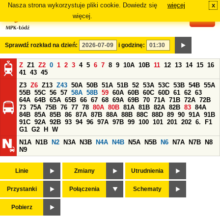
Nasza strona wykorzystuje pliki cookie. Dowiedz się
więcej
x
#
więcej.
Sprawdź rozkład na dzień:
i godzinę:
Z
Z1
Z2
0
1
2
3
4
5
6
7
8
9
10A
10B
11
12
13
14
15
16
41
43
45
Z3
Z6
Z13
Z43
50A
50B
51A
51B
52
53A
53C
53B
54B
55A
55B
55C
56
57
58A
58B
59
60A
60B
60C
60D
61
62
63
64A
64B
65A
65B
66
67
68
69A
69B
70
71A
71B
72A
72B
73
75A
75B
76
77
78
80A
80B
81A
81B
82A
82B
83
84A
84B
85A
85B
86
87A
87B
88A
88B
88C
88D
89
90
91A
91B
91C
92A
92B
93
94
96
97A
97B
99
100
101
201
202
6.
F1
G1
G2
H
W
N1A
N1B
N2
N3A
N3B
N4A
N4B
N5A
N5B
N6
N7A
N7B
N8
N9
Linie
Zmiany
Utrudnienia
Przystanki
Połączenia
Schematy
Pobierz