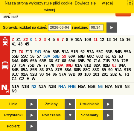
Nasza strona wykorzystuje pliki cookie. Dowiedz się
więcej
x
#
więcej.
Sprawdź rozkład na dzień:
i godzinę:
Z
Z1
Z2
0
1
2
3
4
5
6
7
8
9
10A
10B
11
12
13
14
15
16
41
43
45
Z3
Z6
Z13
Z43
50A
50B
51A
51B
52
53A
53C
53B
54B
55A
55B
55C
56
57
58A
58B
59
60A
60B
60C
60D
61
62
63
64A
64B
65A
65B
66
67
68
69A
69B
70
71A
71B
72A
72B
73
75A
75B
76
77
78
80A
80B
81A
81B
82A
82B
83
84A
84B
85A
85B
86
87A
87B
88A
88B
88C
88D
89
90
91A
91B
91C
92A
92B
93
94
96
97A
97B
99
100
101
201
202
6.
F1
G1
G2
H
W
N1A
N1B
N2
N3A
N3B
N4A
N4B
N5A
N5B
N6
N7A
N7B
N8
N9
Linie
Zmiany
Utrudnienia
Przystanki
Połączenia
Schematy
Pobierz