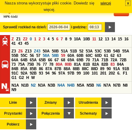
Nasza strona wykorzystuje pliki cookie. Dowiedz się
więcej
x
#
więcej.
Sprawdź rozkład na dzień:
i godzinę:
Z
Z1
Z2
0
1
2
3
4
5
6
7
8
9
10A
10B
11
12
13
14
15
16
41
43
45
Z3
Z6
Z13
Z43
50A
50B
51A
51B
52
53A
53C
53B
54B
55A
55B
55C
56
57
58A
58B
59
60A
60B
60C
60D
61
62
63
64A
64B
65A
65B
66
67
68
69A
69B
70
71A
71B
72A
72B
73
75A
75B
76
77
78
80A
80B
81A
81B
82A
82B
83
84A
84B
85A
85B
86
87A
87B
88A
88B
88C
88D
89
90
91A
91B
91C
92A
92B
93
94
96
97A
97B
99
100
101
201
202
6.
F1
G1
G2
H
W
N1A
N1B
N2
N3A
N3B
N4A
N4B
N5A
N5B
N6
N7A
N7B
N8
N9
Linie
Zmiany
Utrudnienia
Przystanki
Połączenia
Schematy
Pobierz