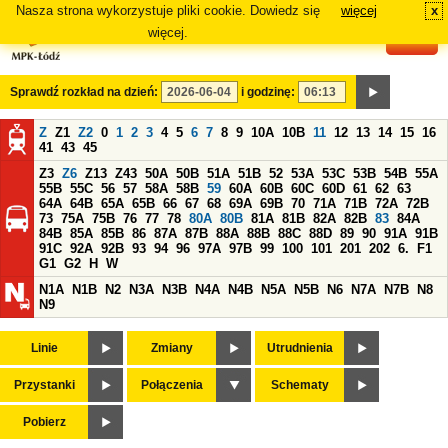
Nasza strona wykorzystuje pliki cookie. Dowiedz się
więcej
x
#
więcej.
Sprawdź rozkład na dzień:
i godzinę:
Z
Z1
Z2
0
1
2
3
4
5
6
7
8
9
10A
10B
11
12
13
14
15
16
41
43
45
Z3
Z6
Z13
Z43
50A
50B
51A
51B
52
53A
53C
53B
54B
55A
55B
55C
56
57
58A
58B
59
60A
60B
60C
60D
61
62
63
64A
64B
65A
65B
66
67
68
69A
69B
70
71A
71B
72A
72B
73
75A
75B
76
77
78
80A
80B
81A
81B
82A
82B
83
84A
84B
85A
85B
86
87A
87B
88A
88B
88C
88D
89
90
91A
91B
91C
92A
92B
93
94
96
97A
97B
99
100
101
201
202
6.
F1
G1
G2
H
W
N1A
N1B
N2
N3A
N3B
N4A
N4B
N5A
N5B
N6
N7A
N7B
N8
N9
Linie
Zmiany
Utrudnienia
Przystanki
Połączenia
Schematy
Pobierz