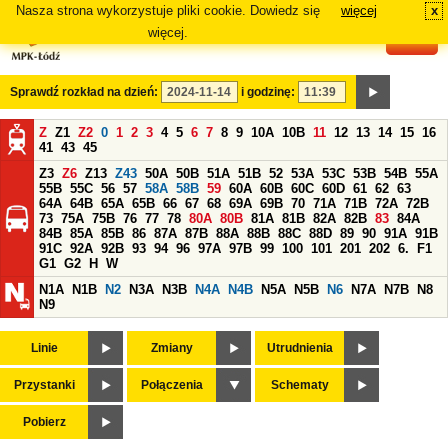
Nasza strona wykorzystuje pliki cookie. Dowiedz się
więcej
x
#
więcej.
Sprawdź rozkład na dzień:
i godzinę:
Z
Z1
Z2
0
1
2
3
4
5
6
7
8
9
10A
10B
11
12
13
14
15
16
41
43
45
Z3
Z6
Z13
Z43
50A
50B
51A
51B
52
53A
53C
53B
54B
55A
55B
55C
56
57
58A
58B
59
60A
60B
60C
60D
61
62
63
64A
64B
65A
65B
66
67
68
69A
69B
70
71A
71B
72A
72B
73
75A
75B
76
77
78
80A
80B
81A
81B
82A
82B
83
84A
84B
85A
85B
86
87A
87B
88A
88B
88C
88D
89
90
91A
91B
91C
92A
92B
93
94
96
97A
97B
99
100
101
201
202
6.
F1
G1
G2
H
W
N1A
N1B
N2
N3A
N3B
N4A
N4B
N5A
N5B
N6
N7A
N7B
N8
N9
Linie
Zmiany
Utrudnienia
Przystanki
Połączenia
Schematy
Pobierz