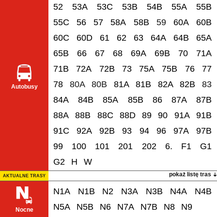
52
53A
53C
53B
54B
55A
55B
55C
56
57
58A
58B
59
60A
60B
60C
60D
61
62
63
64A
64B
65A
65B
66
67
68
69A
69B
70
71A
71B
72A
72B
73
75A
75B
76
77
78
80A
80B
81A
81B
82A
82B
83
Autobusy
84A
84B
85A
85B
86
87A
87B
88A
88B
88C
88D
89
90
91A
91B
91C
92A
92B
93
94
96
97A
97B
99
100
101
201
202
6.
F1
G1
G2
H
W
pokaż listę tras
AKTUALNE TRASY
N1A
N1B
N2
N3A
N3B
N4A
N4B
N5A
N5B
N6
N7A
N7B
N8
N9
Nocne