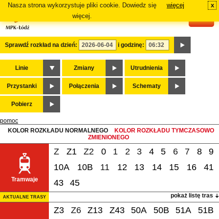
Nasza strona wykorzystuje pliki cookie. Dowiedz się
więcej
x
#
więcej.
Sprawdź rozkład na dzień:
i godzinę:
Linie
Zmiany
Utrudnienia
Przystanki
Połączenia
Schematy
Pobierz
pomoc
KOLOR ROZKŁADU NORMALNEGO
KOLOR ROZKŁADU TYMCZASOWO
ZMIENIONEGO
Z
Z1
Z2
0
1
2
3
4
5
6
7
8
9
10A
10B
11
12
13
14
15
16
41
Tramwaje
43
45
pokaż listę tras
AKTUALNE TRASY
Z3
Z6
Z13
Z43
50A
50B
51A
51B