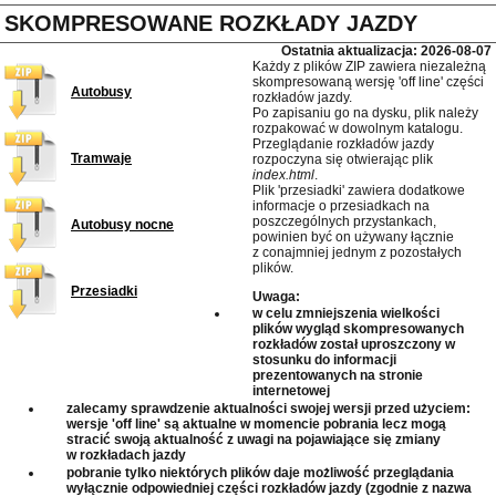
SKOMPRESOWANE ROZKŁADY JAZDY
Ostatnia aktualizacja: 2026-08-07
Każdy z plików ZIP zawiera niezależną
skompresowaną wersję 'off line' części
Autobusy
rozkładów jazdy.
Po zapisaniu go na dysku, plik należy
rozpakować w dowolnym katalogu.
Przeglądanie rozkładów jazdy
Tramwaje
rozpoczyna się otwierając plik
index.html
.
Plik 'przesiadki' zawiera dodatkowe
informacje o przesiadkach na
poszczególnych przystankach,
Autobusy nocne
powinien być on używany łącznie
z conajmniej jednym z pozostałych
plików.
Przesiadki
Uwaga:
w celu zmniejszenia wielkości
plików wygląd skompresowanych
rozkładów został uproszczony w
stosunku do informacji
prezentowanych na stronie
internetowej
zalecamy sprawdzenie aktualności swojej wersji przed użyciem:
wersje 'off line' są aktualne w momencie pobrania lecz mogą
stracić swoją aktualność z uwagi na pojawiające się zmiany
w rozkładach jazdy
pobranie tylko niektórych plików daje możliwość przeglądania
wyłącznie odpowiedniej części rozkładów jazdy (zgodnie z nazwa