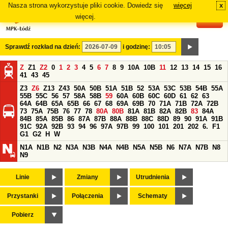
Nasza strona wykorzystuje pliki cookie. Dowiedz się
więcej
x
#
więcej.
Sprawdź rozkład na dzień:
i godzinę:
Z
Z1
Z2
0
1
2
3
4
5
6
7
8
9
10A
10B
11
12
13
14
15
16
41
43
45
Z3
Z6
Z13
Z43
50A
50B
51A
51B
52
53A
53C
53B
54B
55A
55B
55C
56
57
58A
58B
59
60A
60B
60C
60D
61
62
63
64A
64B
65A
65B
66
67
68
69A
69B
70
71A
71B
72A
72B
73
75A
75B
76
77
78
80A
80B
81A
81B
82A
82B
83
84A
84B
85A
85B
86
87A
87B
88A
88B
88C
88D
89
90
91A
91B
91C
92A
92B
93
94
96
97A
97B
99
100
101
201
202
6.
F1
G1
G2
H
W
N1A
N1B
N2
N3A
N3B
N4A
N4B
N5A
N5B
N6
N7A
N7B
N8
N9
Linie
Zmiany
Utrudnienia
Przystanki
Połączenia
Schematy
Pobierz