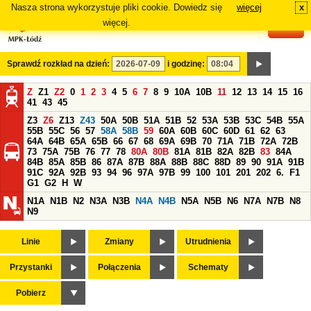
Nasza strona wykorzystuje pliki cookie. Dowiedz się
więcej
x
#
więcej.
Sprawdź rozkład na dzień:
i godzinę:
Z
Z1
Z2
0
1
2
3
4
5
6
7
8
9
10A
10B
11
12
13
14
15
16
41
43
45
Z3
Z6
Z13
Z43
50A
50B
51A
51B
52
53A
53B
53C
54B
55A
55B
55C
56
57
58A
58B
59
60A
60B
60C
60D
61
62
63
64A
64B
65A
65B
66
67
68
69A
69B
70
71A
71B
72A
72B
73
75A
75B
76
77
78
80A
80B
81A
81B
82A
82B
83
84A
84B
85A
85B
86
87A
87B
88A
88B
88C
88D
89
90
91A
91B
91C
92A
92B
93
94
96
97A
97B
99
100
101
201
202
6.
F1
G1
G2
H
W
N1A
N1B
N2
N3A
N3B
N4A
N4B
N5A
N5B
N6
N7A
N7B
N8
N9
Linie
Zmiany
Utrudnienia
Przystanki
Połączenia
Schematy
Pobierz