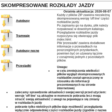
SKOMPRESOWANE ROZKŁADY JAZDY
Ostatnia aktualizacja: 2026-08-07
Każdy z plików ZIP zawiera niezależną
skompresowaną wersję 'off line' części
Autobusy
rozkładów jazdy.
Po zapisaniu go na dysku, plik należy
rozpakować w dowolnym katalogu.
Przeglądanie rozkładów jazdy
Tramwaje
rozpoczyna się otwierając plik
index.html
.
Plik 'przesiadki' zawiera dodatkowe
informacje o przesiadkach na
poszczególnych przystankach,
Autobusy nocne
powinien być on używany łącznie
z conajmniej jednym z pozostałych
plików.
Przesiadki
Uwaga:
w celu zmniejszenia wielkości
plików wygląd skompresowanych
rozkładów został uproszczony w
stosunku do informacji
prezentowanych na stronie
internetowej
zalecamy sprawdzenie aktualności swojej wersji przed użyciem:
wersje 'off line' są aktualne w momencie pobrania lecz mogą
stracić swoją aktualność z uwagi na pojawiające się zmiany
w rozkładach jazdy
pobranie tylko niektórych plików daje możliwość przeglądania
wyłącznie odpowiedniej części rozkładów jazdy (zgodnie z nazwa