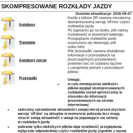
SKOMPRESOWANE ROZKŁADY JAZDY
Ostatnia aktualizacja: 2026-08-07
Każdy z plików ZIP zawiera niezależną
skompresowaną wersję 'off line' części
Autobusy
rozkładów jazdy.
Po zapisaniu go na dysku, plik należy
rozpakować w dowolnym katalogu.
Przeglądanie rozkładów jazdy
Tramwaje
rozpoczyna się otwierając plik
index.html
.
Plik 'przesiadki' zawiera dodatkowe
informacje o przesiadkach na
poszczególnych przystankach,
Autobusy nocne
powinien być on używany łącznie
z conajmniej jednym z pozostałych
plików.
Przesiadki
Uwaga:
w celu zmniejszenia wielkości
plików wygląd skompresowanych
rozkładów został uproszczony w
stosunku do informacji
prezentowanych na stronie
internetowej
zalecamy sprawdzenie aktualności swojej wersji przed użyciem:
wersje 'off line' są aktualne w momencie pobrania lecz mogą
stracić swoją aktualność z uwagi na pojawiające się zmiany
w rozkładach jazdy
pobranie tylko niektórych plików daje możliwość przeglądania
wyłącznie odpowiedniej części rozkładów jazdy (zgodnie z nazwa