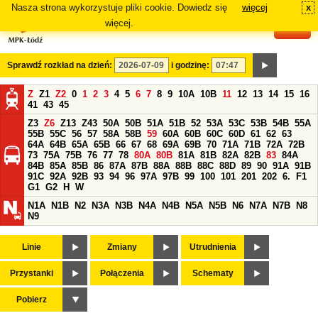
Nasza strona wykorzystuje pliki cookie. Dowiedz się
więcej
x
#
więcej.
Sprawdź rozkład na dzień:
i godzinę:
Z
Z1
Z2
0
1
2
3
4
5
6
7
8
9
10A
10B
11
12
13
14
15
16
41
43
45
Z3
Z6
Z13
Z43
50A
50B
51A
51B
52
53A
53C
53B
54B
55A
55B
55C
56
57
58A
58B
59
60A
60B
60C
60D
61
62
63
64A
64B
65A
65B
66
67
68
69A
69B
70
71A
71B
72A
72B
73
75A
75B
76
77
78
80A
80B
81A
81B
82A
82B
83
84A
84B
85A
85B
86
87A
87B
88A
88B
88C
88D
89
90
91A
91B
91C
92A
92B
93
94
96
97A
97B
99
100
101
201
202
6.
F1
G1
G2
H
W
N1A
N1B
N2
N3A
N3B
N4A
N4B
N5A
N5B
N6
N7A
N7B
N8
N9
Linie
Zmiany
Utrudnienia
Przystanki
Połączenia
Schematy
Pobierz