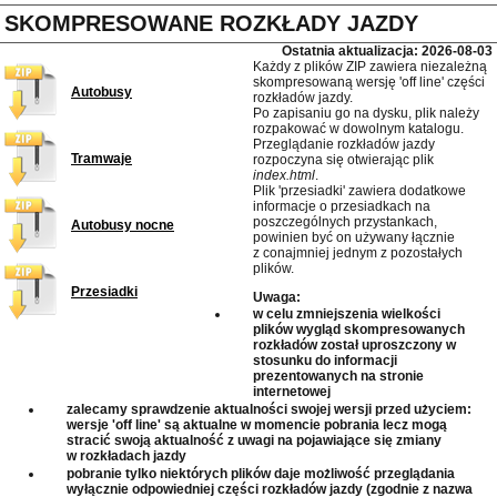
SKOMPRESOWANE ROZKŁADY JAZDY
Ostatnia aktualizacja: 2026-08-03
Każdy z plików ZIP zawiera niezależną
skompresowaną wersję 'off line' części
Autobusy
rozkładów jazdy.
Po zapisaniu go na dysku, plik należy
rozpakować w dowolnym katalogu.
Przeglądanie rozkładów jazdy
Tramwaje
rozpoczyna się otwierając plik
index.html
.
Plik 'przesiadki' zawiera dodatkowe
informacje o przesiadkach na
poszczególnych przystankach,
Autobusy nocne
powinien być on używany łącznie
z conajmniej jednym z pozostałych
plików.
Przesiadki
Uwaga:
w celu zmniejszenia wielkości
plików wygląd skompresowanych
rozkładów został uproszczony w
stosunku do informacji
prezentowanych na stronie
internetowej
zalecamy sprawdzenie aktualności swojej wersji przed użyciem:
wersje 'off line' są aktualne w momencie pobrania lecz mogą
stracić swoją aktualność z uwagi na pojawiające się zmiany
w rozkładach jazdy
pobranie tylko niektórych plików daje możliwość przeglądania
wyłącznie odpowiedniej części rozkładów jazdy (zgodnie z nazwa