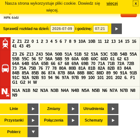
Nasza strona wykorzystuje pliki cookie. Dowiedz się
więcej
x
#
więcej.
Sprawdź rozkład na dzień:
i godzinę:
Z
Z1
Z2
0
1
2
3
4
5
6
7
8
9
10A
10B
11
12
13
14
15
16
41
43
45
Z3
Z6
Z13
Z43
50A
50B
51A
51B
52
53A
53C
53B
54B
55A
55B
55C
56
57
58A
58B
59
60A
60B
60C
60D
61
62
63
64A
64B
65A
65B
66
67
68
69A
69B
70
71A
71B
72A
72B
73
75A
75B
76
77
78
80A
80B
81A
81B
82A
82B
83
84A
84B
85A
85B
86
87A
87B
88A
88B
88C
88D
89
90
91A
91B
91C
92A
92B
93
94
96
97A
97B
99
100
101
201
202
6.
F1
G1
G2
H
W
N1A
N1B
N2
N3A
N3B
N4A
N4B
N5A
N5B
N6
N7A
N7B
N8
N9
Linie
Zmiany
Utrudnienia
Przystanki
Połączenia
Schematy
Pobierz