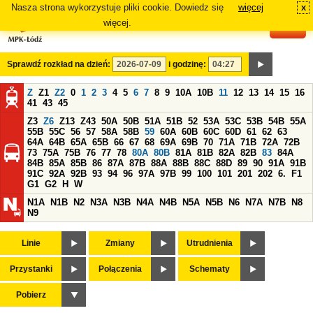
Nasza strona wykorzystuje pliki cookie. Dowiedz się
więcej
x
#
więcej.
Sprawdź rozkład na dzień:
i godzinę:
Z
Z1
Z2
0
1
2
3
4
5
6
7
8
9
10A
10B
11
12
13
14
15
16
41
43
45
Z3
Z6
Z13
Z43
50A
50B
51A
51B
52
53A
53C
53B
54B
55A
55B
55C
56
57
58A
58B
59
60A
60B
60C
60D
61
62
63
64A
64B
65A
65B
66
67
68
69A
69B
70
71A
71B
72A
72B
73
75A
75B
76
77
78
80A
80B
81A
81B
82A
82B
83
84A
84B
85A
85B
86
87A
87B
88A
88B
88C
88D
89
90
91A
91B
91C
92A
92B
93
94
96
97A
97B
99
100
101
201
202
6.
F1
G1
G2
H
W
N1A
N1B
N2
N3A
N3B
N4A
N4B
N5A
N5B
N6
N7A
N7B
N8
N9
Linie
Zmiany
Utrudnienia
Przystanki
Połączenia
Schematy
Pobierz