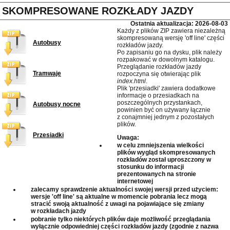
SKOMPRESOWANE ROZKŁADY JAZDY
Ostatnia aktualizacja: 2026-08-03
Każdy z plików ZIP zawiera niezależną
skompresowaną wersję 'off line' części
Autobusy
rozkładów jazdy.
Po zapisaniu go na dysku, plik należy
rozpakować w dowolnym katalogu.
Przeglądanie rozkładów jazdy
Tramwaje
rozpoczyna się otwierając plik
index.html
.
Plik 'przesiadki' zawiera dodatkowe
informacje o przesiadkach na
poszczególnych przystankach,
Autobusy nocne
powinien być on używany łącznie
z conajmniej jednym z pozostałych
plików.
Przesiadki
Uwaga:
w celu zmniejszenia wielkości
plików wygląd skompresowanych
rozkładów został uproszczony w
stosunku do informacji
prezentowanych na stronie
internetowej
zalecamy sprawdzenie aktualności swojej wersji przed użyciem:
wersje 'off line' są aktualne w momencie pobrania lecz mogą
stracić swoją aktualność z uwagi na pojawiające się zmiany
w rozkładach jazdy
pobranie tylko niektórych plików daje możliwość przeglądania
wyłącznie odpowiedniej części rozkładów jazdy (zgodnie z nazwa