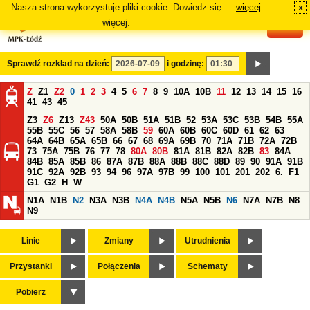
Nasza strona wykorzystuje pliki cookie. Dowiedz się
więcej
x
#
więcej.
Sprawdź rozkład na dzień:
i godzinę:
Z
Z1
Z2
0
1
2
3
4
5
6
7
8
9
10A
10B
11
12
13
14
15
16
41
43
45
Z3
Z6
Z13
Z43
50A
50B
51A
51B
52
53A
53C
53B
54B
55A
55B
55C
56
57
58A
58B
59
60A
60B
60C
60D
61
62
63
64A
64B
65A
65B
66
67
68
69A
69B
70
71A
71B
72A
72B
73
75A
75B
76
77
78
80A
80B
81A
81B
82A
82B
83
84A
84B
85A
85B
86
87A
87B
88A
88B
88C
88D
89
90
91A
91B
91C
92A
92B
93
94
96
97A
97B
99
100
101
201
202
6.
F1
G1
G2
H
W
N1A
N1B
N2
N3A
N3B
N4A
N4B
N5A
N5B
N6
N7A
N7B
N8
N9
Linie
Zmiany
Utrudnienia
Przystanki
Połączenia
Schematy
Pobierz