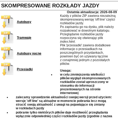
SKOMPRESOWANE ROZKŁADY JAZDY
Ostatnia aktualizacja: 2026-08-09
Każdy z plików ZIP zawiera niezależną
skompresowaną wersję 'off line' części
Autobusy
rozkładów jazdy.
Po zapisaniu go na dysku, plik należy
rozpakować w dowolnym katalogu.
Przeglądanie rozkładów jazdy
Tramwaje
rozpoczyna się otwierając plik
index.html
.
Plik 'przesiadki' zawiera dodatkowe
informacje o przesiadkach na
poszczególnych przystankach,
Autobusy nocne
powinien być on używany łącznie
z conajmniej jednym z pozostałych
plików.
Przesiadki
Uwaga:
w celu zmniejszenia wielkości
plików wygląd skompresowanych
rozkładów został uproszczony w
stosunku do informacji
prezentowanych na stronie
internetowej
zalecamy sprawdzenie aktualności swojej wersji przed użyciem:
wersje 'off line' są aktualne w momencie pobrania lecz mogą
stracić swoją aktualność z uwagi na pojawiające się zmiany
w rozkładach jazdy
pobranie tylko niektórych plików daje możliwość przeglądania
wyłącznie odpowiedniej części rozkładów jazdy (zgodnie z nazwa