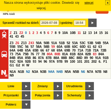
Nasza strona wykorzystuje pliki cookie. Dowiedz się
więcej
x
#
więcej.
Sprawdź rozkład na dzień:
i godzinę:
Z
Z1
Z2
0
1
2
3
4
5
6
7
8
9
10A
10B
11
12
13
14
15
16
41
43
45
Z3
Z6
Z13
Z43
50A
50B
51A
51B
52
53A
53C
53B
54B
55A
55B
55C
56
57
58A
58B
59
60A
60B
60C
60D
61
62
63
64A
64B
65A
65B
66
67
68
69A
69B
70
71A
71B
72A
72B
73
75A
75B
76
77
78
80A
80B
81A
81B
82A
82B
83
84A
84B
85A
85B
86
87A
87B
88A
88B
88C
88D
89
90
91A
91B
91C
92A
92B
93
94
96
97A
97B
99
100
101
201
202
6.
F1
G1
G2
H
W
N1A
N1B
N2
N3A
N3B
N4A
N4B
N5A
N5B
N6
N7A
N7B
N8
N9
Linie
Zmiany
Utrudnienia
Przystanki
Połączenia
Schematy
Pobierz