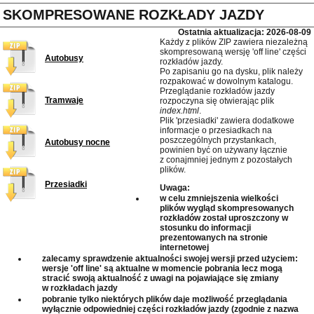
SKOMPRESOWANE ROZKŁADY JAZDY
Ostatnia aktualizacja: 2026-08-09
Każdy z plików ZIP zawiera niezależną
skompresowaną wersję 'off line' części
Autobusy
rozkładów jazdy.
Po zapisaniu go na dysku, plik należy
rozpakować w dowolnym katalogu.
Przeglądanie rozkładów jazdy
Tramwaje
rozpoczyna się otwierając plik
index.html
.
Plik 'przesiadki' zawiera dodatkowe
informacje o przesiadkach na
poszczególnych przystankach,
Autobusy nocne
powinien być on używany łącznie
z conajmniej jednym z pozostałych
plików.
Przesiadki
Uwaga:
w celu zmniejszenia wielkości
plików wygląd skompresowanych
rozkładów został uproszczony w
stosunku do informacji
prezentowanych na stronie
internetowej
zalecamy sprawdzenie aktualności swojej wersji przed użyciem:
wersje 'off line' są aktualne w momencie pobrania lecz mogą
stracić swoją aktualność z uwagi na pojawiające się zmiany
w rozkładach jazdy
pobranie tylko niektórych plików daje możliwość przeglądania
wyłącznie odpowiedniej części rozkładów jazdy (zgodnie z nazwa