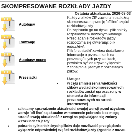
SKOMPRESOWANE ROZKŁADY JAZDY
Ostatnia aktualizacja: 2026-08-03
Każdy z plików ZIP zawiera niezależną
skompresowaną wersję 'off line' części
Autobusy
rozkładów jazdy.
Po zapisaniu go na dysku, plik należy
rozpakować w dowolnym katalogu.
Przeglądanie rozkładów jazdy
Tramwaje
rozpoczyna się otwierając plik
index.html
.
Plik 'przesiadki' zawiera dodatkowe
informacje o przesiadkach na
poszczególnych przystankach,
Autobusy nocne
powinien być on używany łącznie
z conajmniej jednym z pozostałych
plików.
Przesiadki
Uwaga:
w celu zmniejszenia wielkości
plików wygląd skompresowanych
rozkładów został uproszczony w
stosunku do informacji
prezentowanych na stronie
internetowej
zalecamy sprawdzenie aktualności swojej wersji przed użyciem:
wersje 'off line' są aktualne w momencie pobrania lecz mogą
stracić swoją aktualność z uwagi na pojawiające się zmiany
w rozkładach jazdy
pobranie tylko niektórych plików daje możliwość przeglądania
wyłącznie odpowiedniej części rozkładów jazdy (zgodnie z nazwa