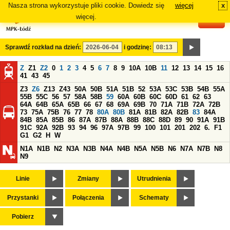
Nasza strona wykorzystuje pliki cookie. Dowiedz się
więcej
x
#
więcej.
Sprawdź rozkład na dzień:
i godzinę:
Z
Z1
Z2
0
1
2
3
4
5
6
7
8
9
10A
10B
11
12
13
14
15
16
41
43
45
Z3
Z6
Z13
Z43
50A
50B
51A
51B
52
53A
53C
53B
54B
55A
55B
55C
56
57
58A
58B
59
60A
60B
60C
60D
61
62
63
64A
64B
65A
65B
66
67
68
69A
69B
70
71A
71B
72A
72B
73
75A
75B
76
77
78
80A
80B
81A
81B
82A
82B
83
84A
84B
85A
85B
86
87A
87B
88A
88B
88C
88D
89
90
91A
91B
91C
92A
92B
93
94
96
97A
97B
99
100
101
201
202
6.
F1
G1
G2
H
W
N1A
N1B
N2
N3A
N3B
N4A
N4B
N5A
N5B
N6
N7A
N7B
N8
N9
Linie
Zmiany
Utrudnienia
Przystanki
Połączenia
Schematy
Pobierz