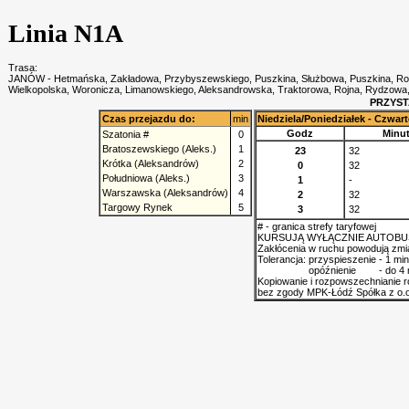
Linia N1A
Trasa:
JANÓW - Hetmańska, Zakładowa, Przybyszewskiego, Puszkina, Służbowa, Puszkina, Roki
Wielkopolska, Woronicza, Limanowskiego, Aleksandrowska, Traktorowa, Rojna, Ry
PRZYST
Czas przejazdu do:
min
Niedziela/Poniedziałek - Czwart
Godz
Minu
Szatonia #
0
Bratoszewskiego (Aleks.)
1
23
32
Krótka (Aleksandrów)
2
0
32
Południowa (Aleks.)
3
1
-
Warszawska (Aleksandrów)
4
2
32
Targowy Rynek
5
3
32
# - granica strefy taryfowej
KURSUJĄ WYŁĄCZNIE AUTOB
Zakłócenia w ruchu powodują zm
Tolerancja:
przyspieszenie
- 1 min
opóźnienie
- do 4 
Kopiowanie i rozpowszechnianie 
bez zgody MPK-Łódź Spółka z o.o.